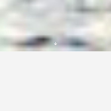
becas p
ara cursos sobre refugiados en Chipre
con el Programa Erasmus con todos los gastos
pagados de transporte, alojamiento y
manutención. Si quieres conocer más
becas
Chipre
Yes Europa puede ayudarte.
¡Intercambio Erasmus+ completo! Tienes más
intercambios
aquí
Fechas y lugar cursos