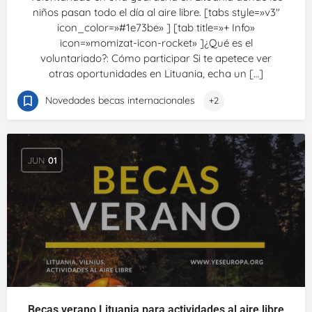
niños pasan todo el día al aire libre. [tabs style=»v3″
icon_color=»#1e73be» ] [tab title=»+ Info»
icon=»momizat-icon-rocket» ]¿Qué es el
voluntariado?: Cómo participar Si te apetece ver
otras oportunidades en Lituania, echa un […]
Novedades becas internacionales
+2
JUN
01
Becas verano Lituania para actividades al aire libre