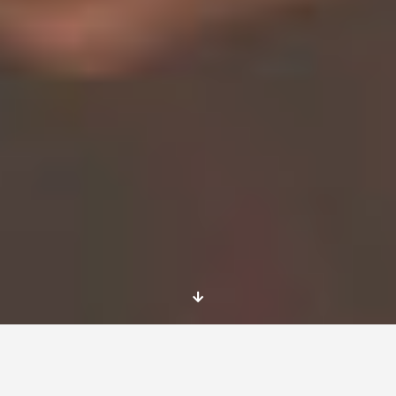
¿Te apasiona trabajar con niños? ¿Te gusta la
naturaleza? No dejes escapar esta oportunidad