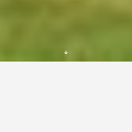
Junio anda revuelto el tiempo, pero el verano
está llegando… ¿Quieres vivir una corta pero
intensa experiencia SVE en Croacia? Pues aquí
tienes la oportunidad que estabas esperando:
una oferta de Servicio Voluntario Europeo en
Croacia sobre medioambiente de un mes de
duración. Trabajarás en un parque
medioambiental con otros voluntarios… ¡No lo
dudes y envía tu solicitud ya!