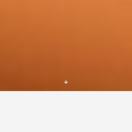
Centre for asylum seekers
Fedasil in Rixensart