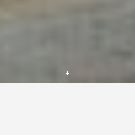
Una oportunidad… ¡No, 5 oportunidades! Una
red de asociaciones de Francia buscan 5
nuevos voluntarios para el año 2016. Si te
apetece relacionarte con otros niños y jóvenes
y vivir en un ambiente multicultural, sigue
leyendo para saber cómo postularte. ¡Suerte!