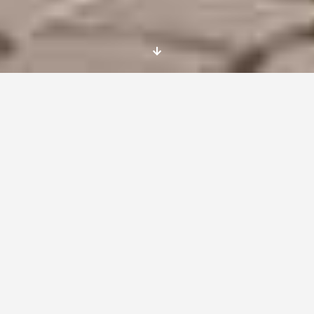
Nueva oportunidad de
voluntariado europeo
en República Checa
en una organización que
ofrece varias áreas de intervención, ¿a qué
esperas?
Place
Kolin
, Czech Republic
Kolín – 30 000 inhabitants town with a beautiful
historical center, cycling network, near nature,
river Elbe, provision of all services and nice
people.
Kolín is on the main railway to Prague (travel
time: approx. 45 minutes)
Prague – the capital city of CR has a very