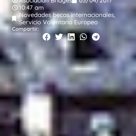
Asociacion Bridges
03/04/2017
10:47 am
Novedades becas internacionales
,
Servicio Voluntario Europeo
Compartir: