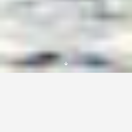
5 becas Erasmus+ para un intercambio
juvenil en 2016 sobre la crisis de los
refugiados con todos los gastos pagados
de transporte, alojamiento y manutención
Becas cubiertas! Por favor mira
más
intercambios Erasmus+
y