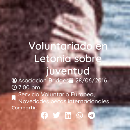
Voluntariado en
Letonia sobre
juventud
Asociacion Bridges
28/06/2016
7:00 pm
Servicio Voluntario Europeo
,
Novedades becas internacionales
Compartir: