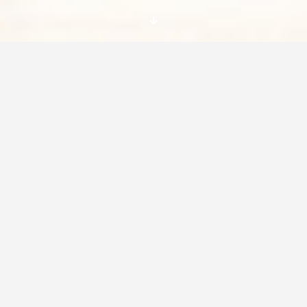
Tenemos una interesante oportunidad SVE en
un centro de información juvenil. Se requiere
estar dispuestos a trabajar en equipo, tener
iniciativa y una mentalidad abierta.
Location:
Vecpiebalga, Latvia
Dates
01.08. 2016– 15.01.2017 (5,1/2 months)
Deadline
15.07.2016