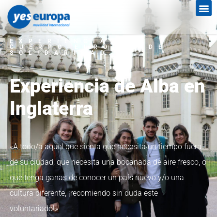
EXPERIENCIA DEL
CUERPO EUROPEO DE
SOLIDARIDAD
Experiencia de Alba en
Inglaterra
«A todo/a aquel que sienta que necesita un tiempo fuera
de su ciudad, que necesita una bocanada de aire fresco, o
que tenga ganas de conocer un país nuevo y/o una
cultura diferente, ¡recomiendo sin duda este
voluntariado!»