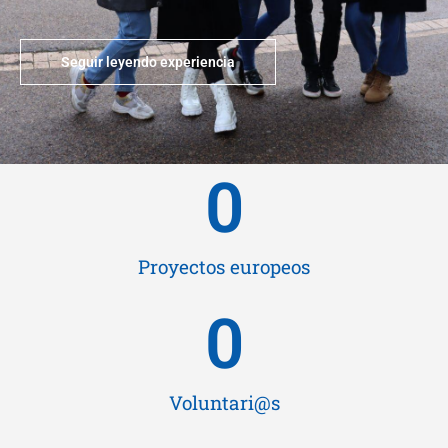
Seguir leyendo experiencia
0
Proyectos europeos
0
Voluntari@s