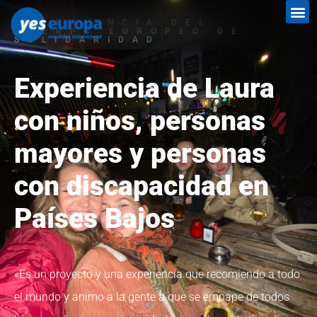
EXPERIENCIA DEL
CUERPO EUROPEO DE
SOLIDARIDAD
Experiencia de Laura
con niños, personas
mayores y personas
con discapacidad en
Países Bajos
«Es un proyecto y una experiencia que recomiendo a todo
el mundo y animo a la gente a que se empape de todos