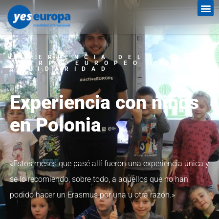
EXPERIENCIA DEL
CUERPO EUROPEO DE
SOLIDARIDAD
Experiencia con niños
en Polonia
«Estos meses que pasé allí fueron una experiencia única y
se lo recomiendo, sobre todo, a aquellos que no han
podido hacer un Erasmus por una u otra razón.»