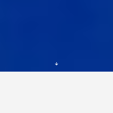
3 becas erasmus+ para cursos de verano
en
Reino Unido sobre desarrollo sostenible, que se
desarrollará en un bosque. Todos los gastos de
transporte, alojamiento y manutención están
cubiertos durante las actividades.