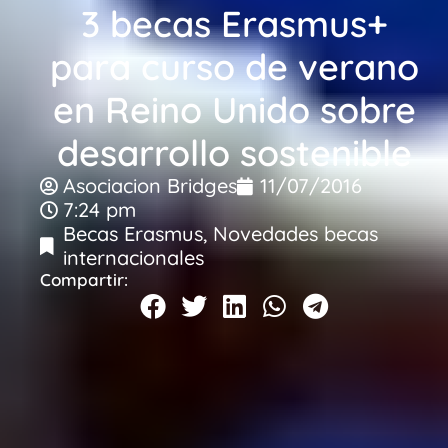
3 becas Erasmus+
para curso de verano
en Reino Unido sobre
desarrollo sostenible
Asociacion Bridges
11/07/2016
7:24 pm
Becas Erasmus
,
Novedades becas
internacionales
Compartir: